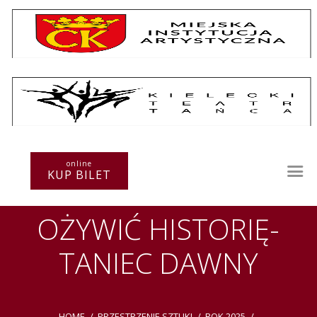
Repertuar
Teatr / Zespół
online
Szkoła
KUP BILET
Przestrzenie Sztuki
Warsztaty
OŻYWIĆ HISTORIĘ-
Festiwal
Kurs instruktorski
TANIEC DAWNY
Sprawozdania
Kontakt
HOME
PRZESTRZENIE SZTUKI
ROK 2025