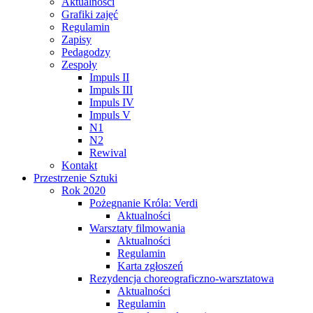
Aktualności
Grafiki zajęć
Regulamin
Zapisy
Pedagodzy
Zespoły
Impuls II
Impuls III
Impuls IV
Impuls V
N1
N2
Rewival
Kontakt
Przestrzenie Sztuki
Rok 2020
Pożegnanie Króla: Verdi
Aktualności
Warsztaty filmowania
Aktualności
Regulamin
Karta zgłoszeń
Rezydencja choreograficzno-warsztatowa
Aktualności
Regulamin