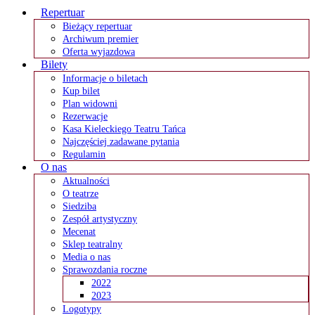
Repertuar
Bieżący repertuar
Archiwum premier
Oferta wyjazdowa
Bilety
Informacje o biletach
Kup bilet
Plan widowni
Rezerwacje
Kasa Kieleckiego Teatru Tańca
Najczęściej zadawane pytania
Regulamin
O nas
Aktualności
O teatrze
Siedziba
Zespół artystyczny
Mecenat
Sklep teatralny
Media o nas
Sprawozdania roczne
2022
2023
Logotypy