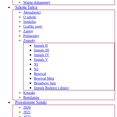
Ważne dokumenty
Szkoła Tańca
Aktualności
O szkole
Siedziba
Grafiki zajęć
Zapisy
Pedagodzy
Zespoły
Impuls II
Impuls III
Impuls IV
Impuls V
N1
N2
Rewival
Rewival Mini
Broadway Jazz
Impuls Rodzice i dzieci
Kontakt
Regulamin
Przestrzenie Sztuki
2020
2021
2022