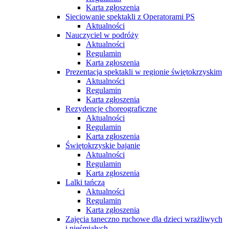
Karta zgłoszenia
Sieciowanie spektakli z Operatorami PS
Aktualności
Nauczyciel w podróży
Aktualności
Regulamin
Karta zgłoszenia
Prezentacja spektakli w regionie świętokrzyskim
Aktualności
Regulamin
Karta zgłoszenia
Rezydencje choreograficzne
Aktualności
Regulamin
Karta zgłoszenia
Świętokrzyskie bajanie
Aktualności
Regulamin
Karta zgłoszenia
Lalki tańczą
Aktualności
Regulamin
Karta zgłoszenia
Zajęcia taneczno ruchowe dla dzieci wrażliwych
i nieśmiałych