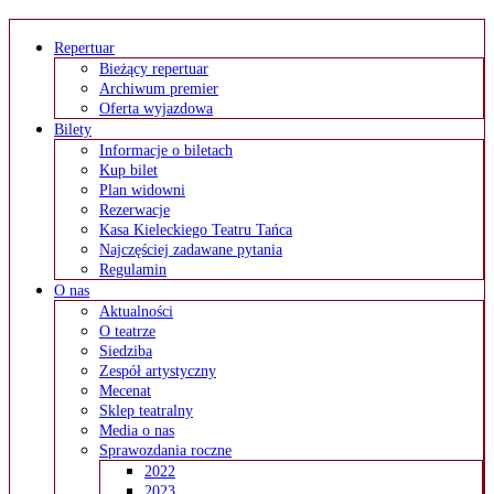
Repertuar
Bieżący repertuar
Archiwum premier
Oferta wyjazdowa
Bilety
Informacje o biletach
Kup bilet
Plan widowni
Rezerwacje
Kasa Kieleckiego Teatru Tańca
Najczęściej zadawane pytania
Regulamin
O nas
Aktualności
O teatrze
Siedziba
Zespół artystyczny
Mecenat
Sklep teatralny
Media o nas
Sprawozdania roczne
2022
2023