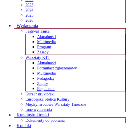
2023
2024
2025
2026
Wydarzenia
Festiwal Tańca
Aktualności
Multimedia
Program
Zasady
Warsztaty KTT
Aktualności
Formularz zgłoszeniowy
Multimedia
Pedagodzy
Zapisy
Regulamin
Kurs instruktorski
Europejska Stolica Kultury
Międzynarodowe Warsztaty Taneczne
Inne wydarzenia
Kurs instruktorski
Dokumenty do pobrania
Kontakt