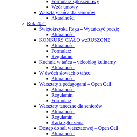
Formularz zgłoszeniowy
Wzór umowy
Warsztaty tańca dla seniorów
Aktualności
Rok 2021
Świętokrzyska Raga – Wytańczyć poezję
Aktualności
KONKURS CIAŁO wzRUSZONE
Aktualności
Formularz
Regulamin
Kuchnia w tańcu – videoblog kulinarny
Aktualności
W dwóch słowach o tańcu
Aktualności
Warsztaty z pedagogami – Open Call
Aktualności
Regulamin
Formularz
Warsztaty taneczne dla seniorów
Aktualności
Regulamin
Karta zgłoszenia
Dostęp do sali warsztatowej – Open Call
Aktualności