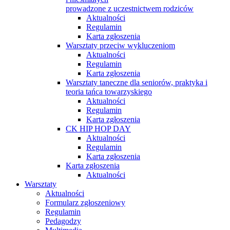
prowadzone z uczestnictwem rodziców
Aktualności
Regulamin
Karta zgłoszenia
Warsztaty przeciw wykluczeniom
Aktualności
Regulamin
Karta zgłoszenia
Warsztaty taneczne dla seniorów, praktyka i
teoria tańca towarzyskiego
Aktualności
Regulamin
Karta zgłoszenia
CK HIP HOP DAY
Aktualności
Regulamin
Karta zgłoszenia
Karta zgłoszenia
Aktualności
Warsztaty
Aktualności
Formularz zgłoszeniowy
Regulamin
Pedagodzy