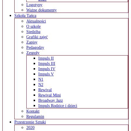
Logotypy
Ważne dokumenty
Szkoła Tańca
Aktualności
O szkole
Siedziba
Grafiki zajęć
Zapisy
Pedagodzy
Zespoły
Impuls II
Impuls III
Impuls IV
Impuls V
N1
N2
Rewival
Rewival Mini
Broadway Jazz
Impuls Rodzice i dzieci
Kontakt
Regulamin
Przestrzenie Sztuki
2020