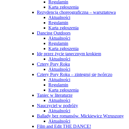
Regulamin
Karta zgłoszenia
Rezydencja choreograficzna – warsztatowa
Aktualności
Regulamin
Karta zgłoszenia
Dancing Outdoors
Aktualności
Regulamin
Karta zgłoszenia
Idę przez życie tanecznym krokiem
Aktualności
Cztery Pory Roku
Aktualności
Cztery Pory Roku – zintegruj się twórczo
Aktualności
Regulamin
Karta zgłoszenia
Taniec w literaturze
Aktualności
Nauczyciel w podróży
Aktualności
Ballady bez romansów. Mickiewicz Wzruszony
Aktualności
Film and Edit THE DANCE!