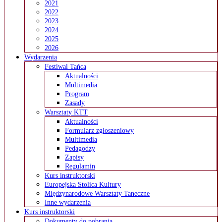
2021
2022
2023
2024
2025
2026
Wydarzenia
Festiwal Tańca
Aktualności
Multimedia
Program
Zasady
Warsztaty KTT
Aktualności
Formularz zgłoszeniowy
Multimedia
Pedagodzy
Zapisy
Regulamin
Kurs instruktorski
Europejska Stolica Kultury
Międzynarodowe Warsztaty Taneczne
Inne wydarzenia
Kurs instruktorski
Dokumenty do pobrania