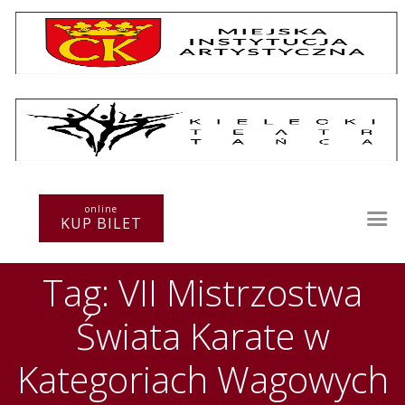
Repertuar
Teatr / Zespół
Szkoła
Przestrzenie Sztuki
online
KUP BILET
Warsztaty
Festiwal
Tag: VII Mistrzostwa
Kurs instruktorski
Sprawozdania
Świata Karate w
Kontakt
Kategoriach Wagowych